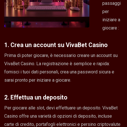
passaggi
per
iniziare a
giocare :
1. Crea un account su VivaBet Casino
Prima di poter giocare, è necessario creare un account su
VivaBet Casino. La registrazione è semplice e rapida:
fornisci i tuoi dati personali, crea una password sicura e
sarai pronto per iniziare a giocare.
2. Effettua un deposito
Per giocare alle slot, devi effettuare un deposito. VivaBet
Casino offre una varietà di opzioni di deposito, incluse
carte di credito, portafogli elettronici e persino criptovalute