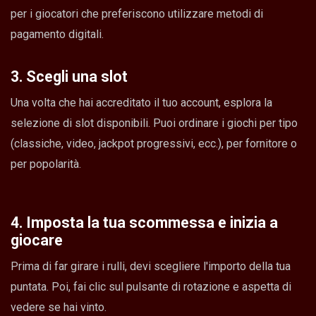
per i giocatori che preferiscono utilizzare metodi di
pagamento digitali.
3. Scegli una slot
Una volta che hai accreditato il tuo account, esplora la
selezione di slot disponibili. Puoi ordinare i giochi per tipo
(classiche, video, jackpot progressivi, ecc.), per fornitore o
per popolarità.
4. Imposta la tua scommessa e inizia a
giocare
Prima di far girare i rulli, devi scegliere l'importo della tua
puntata. Poi, fai clic sul pulsante di rotazione e aspetta di
vedere se hai vinto.