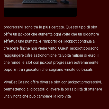
progressivi sono tra le più ricercate. Questo tipo di slot
offre un jackpot che aumenta ogni volta che un giocatore
effettua una puntata, e l’importo del jackpot continua a
crescere finché non viene vinto. Questi jackpot possono
raggiungere cifre astronomiche, talvolta milioni di euro, il
che rende le slot con jackpot progressivi estremamente
popolari tra i giocatori che sognano vincite colossali.
VivaBet Casino offre diverse slot con jackpot progressivi,
permettendo ai giocatori di avere la possibilità di ottenere
una vincita che può cambiare la loro vita.