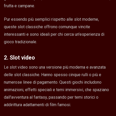
frutta e campane.
Pur essendo più semplici rispetto alle slot moderne,
queste slot classiche offrono comunque vincite
interessanti e sono ideali per chi cerca un'esperienza di
gioco tradizionale.
2. Slot video
Le slot video sono una versione più moderna e avanzata
delle slot classiche. Hanno spesso cinque rulli o più e
numerose linee di pagamento. Questi giochi includono
animazioni, effetti speciali e temi immersivi, che spaziano
dall'avventura al fantasy, passando per temi storici o
addirittura adattamenti di film famosi.