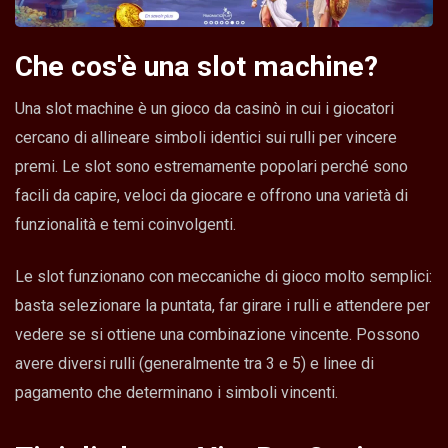
Che cos'è una slot machine?
Una slot machine è un gioco da casinò in cui i giocatori
cercano di allineare simboli identici sui rulli per vincere
premi. Le slot sono estremamente popolari perché sono
facili da capire, veloci da giocare e offrono una varietà di
funzionalità e temi coinvolgenti.
Le slot funzionano con meccaniche di gioco molto semplici:
basta selezionare la puntata, far girare i rulli e attendere per
vedere se si ottiene una combinazione vincente. Possono
avere diversi rulli (generalmente tra 3 e 5) e linee di
pagamento che determinano i simboli vincenti.