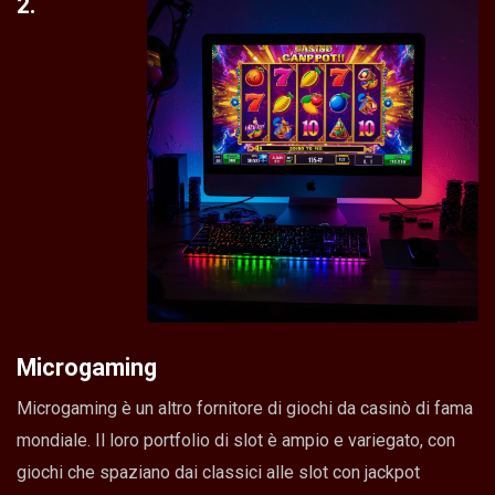
2.
Microgaming
Microgaming è un altro fornitore di giochi da casinò di fama
mondiale. Il loro portfolio di slot è ampio e variegato, con
giochi che spaziano dai classici alle slot con jackpot