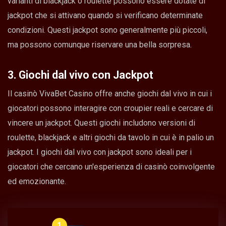
varianti di blackjack o roulette possono essere dotate di
jackpot che si attivano quando si verificano determinate
condizioni. Questi jackpot sono generalmente più piccoli,
ma possono comunque riservare una bella sorpresa.
3. Giochi dal vivo con Jackpot
Il casinò VivaBet Casino offre anche giochi dal vivo in cui i
giocatori possono interagire con croupier reali e cercare di
vincere un jackpot. Questi giochi includono versioni di
roulette, blackjack e altri giochi da tavolo in cui è in palio un
jackpot. I giochi dal vivo con jackpot sono ideali per i
giocatori che cercano un'esperienza di casinò coinvolgente
ed emozionante.
1