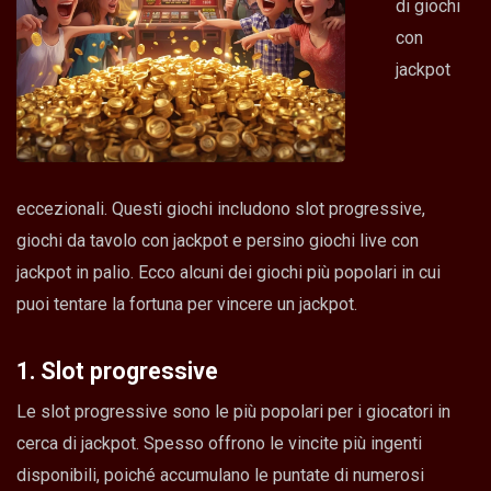
di giochi
con
jackpot
eccezionali. Questi giochi includono slot progressive,
giochi da tavolo con jackpot e persino giochi live con
jackpot in palio. Ecco alcuni dei giochi più popolari in cui
puoi tentare la fortuna per vincere un jackpot.
1. Slot progressive
Le slot progressive sono le più popolari per i giocatori in
cerca di jackpot. Spesso offrono le vincite più ingenti
disponibili, poiché accumulano le puntate di numerosi