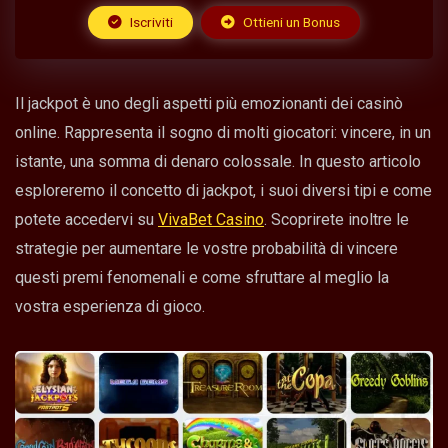
Iscriviti
Ottieni un Bonus
Il jackpot è uno degli aspetti più emozionanti dei casinò
online. Rappresenta il sogno di molti giocatori: vincere, in un
istante, una somma di denaro colossale. In questo articolo
esploreremo il concetto di jackpot, i suoi diversi tipi e come
potete accedervi su
VivaBet Casino
. Scoprirete inoltre le
strategie per aumentare le vostre probabilità di vincere
questi premi fenomenali e come sfruttare al meglio la
vostra esperienza di gioco.