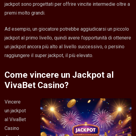
jackpot sono progettati per offrire vincite intermedie oltre a
premi molto grandi.
Ad esempio, un giocatore potrebbe aggiudicarsi un piccolo
jackpot al primo livello, quindi avere l’opportunità di ottenere
un jackpot ancora più alto al livello successivo, o persino
raggiungere il super jackpot, il più elevato.
Come vincere un Jackpot al
VivaBet Casino?
Vincere
un jackpot
al VivaBet
Casino