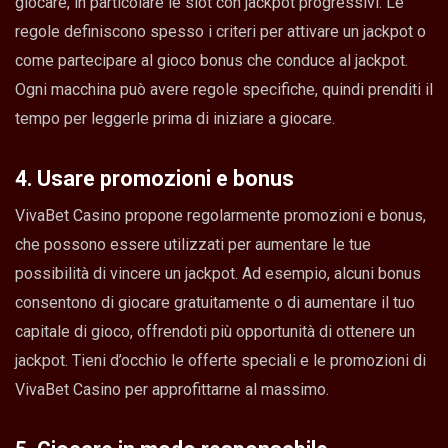
giocare, in particolare le slot con jackpot progressivi. Le
regole definiscono spesso i criteri per attivare un jackpot o
come partecipare al gioco bonus che conduce al jackpot.
Ogni macchina può avere regole specifiche, quindi prenditi il
tempo per leggerle prima di iniziare a giocare.
4. Usare promozioni e bonus
VivaBet Casino propone regolarmente promozioni e bonus,
che possono essere utilizzati per aumentare le tue
possibilità di vincere un jackpot. Ad esempio, alcuni bonus
consentono di giocare gratuitamente o di aumentare il tuo
capitale di gioco, offrendoti più opportunità di ottenere un
jackpot. Tieni d’occhio le offerte speciali e le promozioni di
VivaBet Casino per approfittarne al massimo.